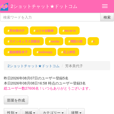
2ショットチャット★ドットコム
検索
#
芳本美代子
#
ユウキ自動車
#
ขนาด tv
#
ラナンキュラス西糀谷
#
nocbc
#
周防の桜
#
t;
#
舰娘寝取本子
#
мейлюру
#
石上神宮
2ショットチャット★ドットコム
芳本美代子
昨日2026年08月07日のユーザー登録5名
本日2026年08月08日16:58 時点のユーザー登録3名
総ユーザー数27606名！いつもありがとうございます。
部屋を作成
性別
地域
カテゴリー
状態