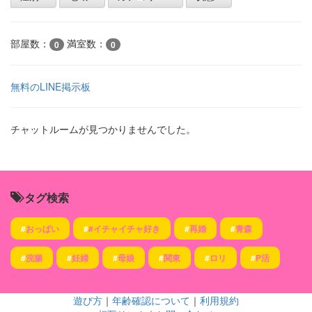
部屋数：
満室数：
0
0
無料のLINE掲示板
チャットルームが見つかりませんでした。
タグ検索
#
おっぱい
#
#イチャイチャ好き
#
再婚
#
青森
#
浣腸
#
妊婦
#
母娘
#
関東
#
ロリ
#
P活
遊び方
｜
年齢確認について
｜
利用規約