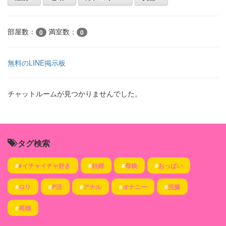
部屋数：
満室数：
0
0
無料のLINE掲示板
チャットルームが見つかりませんでした。
タグ検索
#
#イチャイチャ好き
#
妊婦
#
母娘
#
おっぱい
#
ロリ
#
P活
#
アナル
#
オナニー
#
浣腸
#
再婚