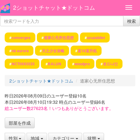
2ショットチャット★ドットコム
検索
#
converges
#
道家心无所住思想
#
ucuzabilet
#
nb aurora
#
天之少女攻略
#
直18直升机
#
NCT0693535
#
BALUN
#
woodpro
#
로드나인
2ショットチャット★ドットコム
道家心无所住思想
昨日2026年08月09日のユーザー登録10名
本日2026年08月10日19:32 時点のユーザー登録6名
総ユーザー数27623名！いつもありがとうございます。
部屋を作成
性別
地域
カテゴリー
状態