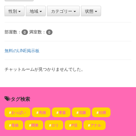
性別
地域
カテゴリー
状態
部屋数：
満室数：
0
0
無料のLINE掲示板
チャットルームが見つかりませんでした。
タグ検索
#
おっぱい
#
再婚
#
青森
#
浣腸
#
妊婦
#
母娘
#
関東
#
ロリ
#
P活
#
アナル