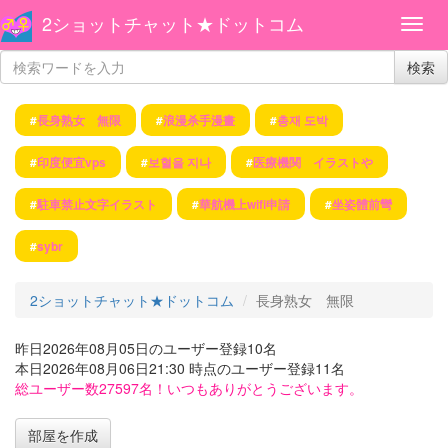
2ショットチャット★ドットコム
検索
#
長身熟女 無限
#
浪漫杀手漫畫
#
총재 도박
#
印度便宜vps
#
보혈을 지나
#
医療機関 イラストや
#
駐車禁止文字イラスト
#
華航機上wifi申請
#
坐姿體前彎
#
sybr
2ショットチャット★ドットコム
長身熟女 無限
昨日2026年08月05日のユーザー登録10名
本日2026年08月06日21:30 時点のユーザー登録11名
総ユーザー数27597名！いつもありがとうございます。
部屋を作成