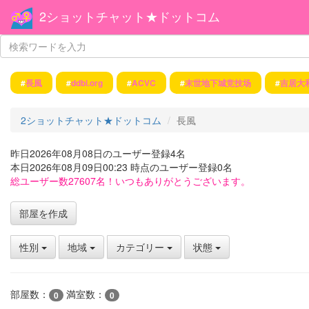
2ショットチャット★ドットコム
#
長風
#
ddbl.org
#
ACVC
#
末世地下城竞技场
#
吉居大
2ショットチャット★ドットコム
長風
昨日2026年08月08日のユーザー登録4名
本日2026年08月09日00:23 時点のユーザー登録0名
総ユーザー数27607名！いつもありがとうございます。
部屋を作成
性別
地域
カテゴリー
状態
部屋数：
満室数：
0
0