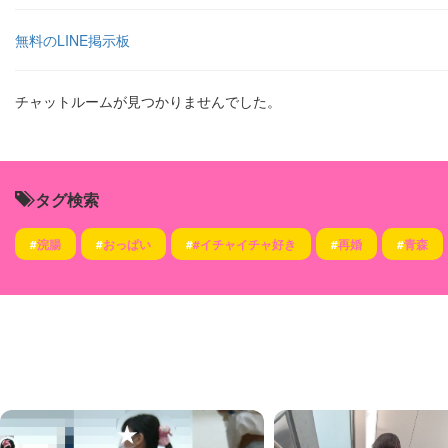
無料のLINE掲示板
チャットルームが見つかりませんでした。
タグ検索
#
浣腸
#
おっぱい
#
#イチャイチャ好き
#
再婚
#
青森