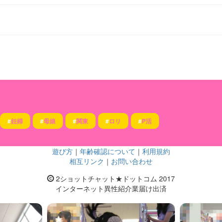
#
妊婦
#
母娘
#
関東
#
ロリ
#
P活
遊び方
｜
年齢確認について
｜
利用規約
相互リンク
｜
お問い合わせ
2ショットチャット★ドットコム 2017
インターネット異性紹介業届け出済