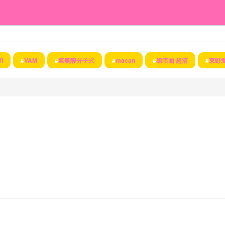
和
#
VAM
#
氢氨醇分子式
#
macan
#
黑暗面 超清
#
東野