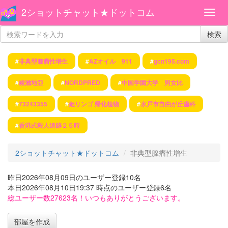
2ショットチャット★ドットコム
検索
#
非典型腺瘤性增生
#
AZオイル 911
#
gcn195.com
#
綾瀨地亞
#
NORDPRED
#
中国学園大学 男女比
#
73243355
#
姫リンゴ 帰化植物
#
水戸市自由が丘歯科
#
香港式殺人追跡２５時
2ショットチャット★ドットコム
非典型腺瘤性增生
昨日2026年08月09日のユーザー登録10名
本日2026年08月10日19:37 時点のユーザー登録6名
総ユーザー数27623名！いつもありがとうございます。
部屋を作成