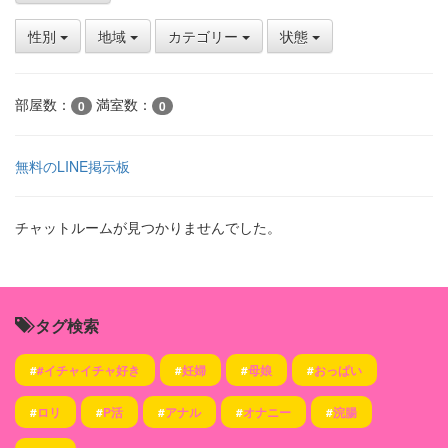
性別
地域
カテゴリー
状態
部屋数：
満室数：
0
0
無料のLINE掲示板
チャットルームが見つかりませんでした。
タグ検索
#
#イチャイチャ好き
#
妊婦
#
母娘
#
おっぱい
#
ロリ
#
P活
#
アナル
#
オナニー
#
浣腸