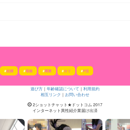
#
妊婦
#
母娘
#
関東
#
ロリ
#
P活
遊び方
｜
年齢確認について
｜
利用規約
相互リンク
｜
お問い合わせ
2ショットチャット★ドットコム 2017
インターネット異性紹介業届け出済