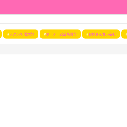
#
レグルス 恋太郎
#
ボーテ 安芸高田市
#
お姉さん食い込む