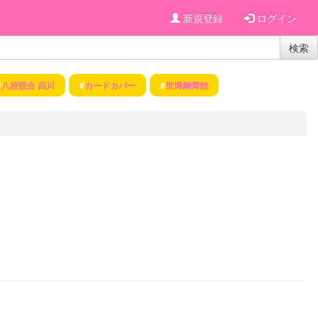
新規登録
ログイン
検索
#
八校联合 四川
#
カードカバー
#
世博鋼彈館