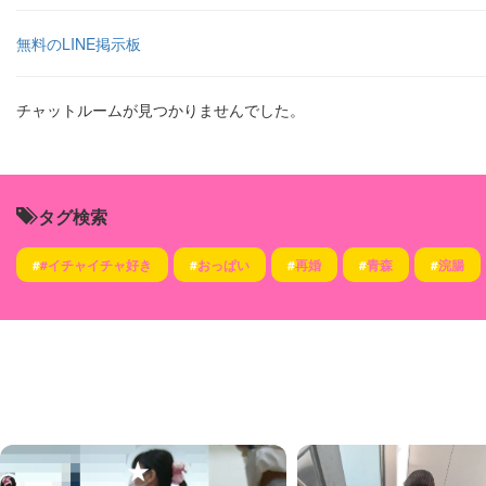
無料のLINE掲示板
チャットルームが見つかりませんでした。
タグ検索
#
#イチャイチャ好き
#
おっぱい
#
再婚
#
青森
#
浣腸