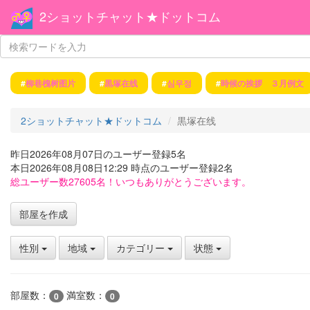
2ショットチャット★ドットコム
#
柳巷槐树图片
#
黒塚在线
#
심우정
#
時候の挨拶 ３月例文
2ショットチャット★ドットコム
黒塚在线
昨日2026年08月07日のユーザー登録5名
本日2026年08月08日12:29 時点のユーザー登録2名
総ユーザー数27605名！いつもありがとうございます。
部屋を作成
性別
地域
カテゴリー
状態
部屋数：
満室数：
0
0