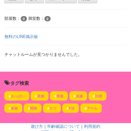
部屋数：
満室数：
0
0
無料のLINE掲示板
チャットルームが見つかりませんでした。
タグ検索
#
おっぱい
#
再婚
#
青森
#
浣腸
#
妊婦
#
母娘
#
関東
#
ロリ
#
P活
#
アナル
遊び方
｜
年齢確認について
｜
利用規約