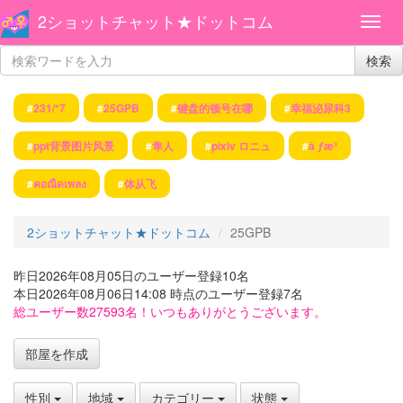
2ショットチャット★ドットコム
検索
#
231/*7
#
25GPB
#
键盘的顿号在哪
#
幸福泌尿科3
#
ppt背景图片风景
#
隼人
#
pixiv ロニュ
#
å ƒæ­³
#
คอณืดเพลง
#
体从飞
2ショットチャット★ドットコム
25GPB
昨日2026年08月05日のユーザー登録10名
本日2026年08月06日14:08 時点のユーザー登録7名
総ユーザー数27593名！いつもありがとうございます。
部屋を作成
性別
地域
カテゴリー
状態