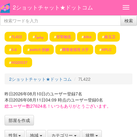
2ショットチャット★ドットコム
検索
#
7L422
#
وشو؟
#
安军物流
#
ktka
#
曲玉卫
#
5-8
#
switch 拆解
#
障害者採用 大手
#
HPLC
#
HG20537
2ショットチャット★ドットコム
7L422
昨日2026年08月10日のユーザー登録7名
本日2026年08月11日04:09 時点のユーザー登録0名
総ユーザー数27624名！いつもありがとうございます。
部屋を作成
性別
地域
カテゴリー
状態