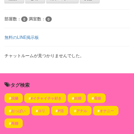
部屋数：
満室数：
0
0
無料のLINE掲示板
チャットルームが見つかりませんでした。
タグ検索
#
浣腸
#
#イチャイチャ好き
#
妊婦
#
母娘
#
おっぱい
#
ロリ
#
P活
#
アナル
#
オナニー
#
再婚