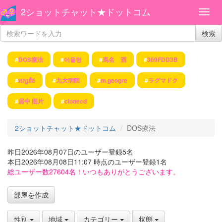
2ショットチャット★ドットコム
検索
#
DOS療法
#
어울렁
#
馬名 酒
#
369FDD3B
#
អក្សរថៃ
#
九大病院
#
m.geogre
#
ラグマドク
#
居中 图片
#
clonecd
2ショットチャット★ドットコム
DOS療法
昨日2026年08月07日のユーザー登録5名
本日2026年08月08日11:07 時点のユーザー登録1名
総ユーザー数27604名！いつもありがとうございます。
部屋を作成
性別
地域
カテゴリー
状態