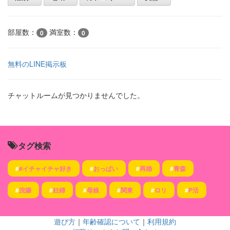
部屋数：
満室数：
0
0
無料のLINE掲示板
チャットルームが見つかりませんでした。
タグ検索
#
#イチャイチャ好き
#
おっぱい
#
再婚
#
青森
#
浣腸
#
妊婦
#
母娘
#
関東
#
ロリ
#
P活
遊び方
｜
年齢確認について
｜
利用規約