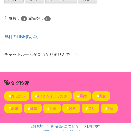
部屋数：
満室数：
0
0
無料のLINE掲示板
チャットルームが見つかりませんでした。
タグ検索
#
おっぱい
#
#イチャイチャ好き
#
再婚
#
青森
#
浣腸
#
妊婦
#
母娘
#
関東
#
ロリ
#
P活
遊び方
｜
年齢確認について
｜
利用規約