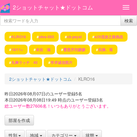
2ショットチャット★ドットコム
検索
#
KLRO16
#
pfes-085
#
cb payal
#
s29流放之路挑战
#
18/11=
#
末吉 滋
#
曹恩齐刘媛媛
#
实操、落
#
丸棒ラッチ 40
#
学术诚信图片
2ショットチャット★ドットコム
KLRO16
昨日2026年08月07日のユーザー登録5名
本日2026年08月08日19:49 時点のユーザー登録3名
総ユーザー数27606名！いつもありがとうございます。
部屋を作成
性別
地域
カテゴリー
状態