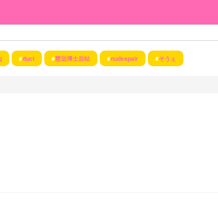
g
#
duct
#
慧远博士后站
#
nudespair
#
そうぇ