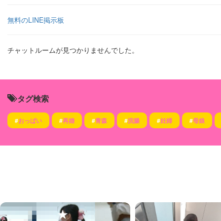
無料のLINE掲示板
チャットルームが見つかりませんでした。
タグ検索
#
おっぱい
#
再婚
#
青森
#
浣腸
#
妊婦
#
母娘