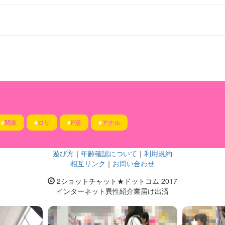
#
関東
#
ロリ
#
P活
#
アナル
遊び方
｜
年齢確認について
｜
利用規約
相互リンク
｜
お問い合わせ
2ショットチャット★ドットコム 2017
インターネット異性紹介業届け出済