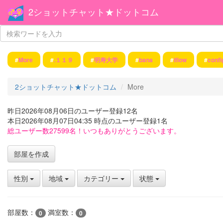
2ショットチャット★ドットコム
#
More
#
.１１９
#
明寿大学
#
bana
#
iflow
#
confi
2ショットチャット★ドットコム
More
昨日2026年08月06日のユーザー登録12名
本日2026年08月07日04:35 時点のユーザー登録1名
総ユーザー数27599名！いつもありがとうございます。
部屋を作成
性別
地域
カテゴリー
状態
部屋数：
満室数：
0
0