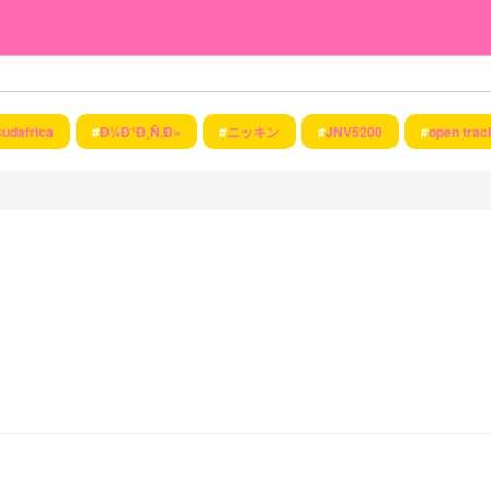
sudafrica
#
Ð¼Ð°Ð¸Ñ‚Ð»
#
ニッキン
#
JNV5200
#
open trac