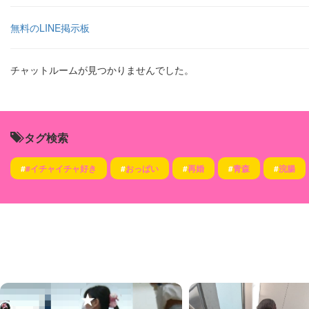
無料のLINE掲示板
チャットルームが見つかりませんでした。
タグ検索
#
#イチャイチャ好き
#
おっぱい
#
再婚
#
青森
#
浣腸