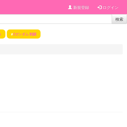
新規登録
ログイン
検索
k
#
Zガンダム 戦闘