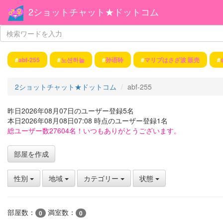
2ショットチャット★ドットコム
#
abf-255
#
노션하늘
#
孙语聆
#
マリブはさざ波 販売
#
2ショットチャット★ドットコム
abf-255
昨日2026年08月07日のユーザー登録5名
本日2026年08月08日07:08 時点のユーザー登録1名
総ユーザー数27604名！いつもありがとうございます。
部屋を作成
性別
地域
カテゴリー
状態
部屋数：
満室数：
0
0