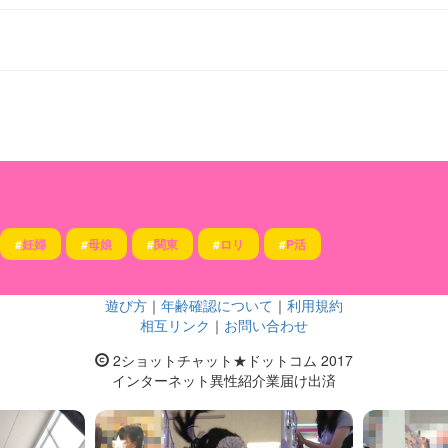
#
妊婦
#
母娘
#
関東
#
ロリ
#
P活
遊び方
｜
年齢確認について
｜
利用規約
相互リンク
｜
お問い合わせ
2ショットチャット★ドットコム 2017
インターネット異性紹介業届け出済