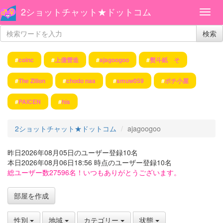
2ショットチャット★ドットコム
検索
#
coinc
#
上億營造
#
ajagoogoo
#
熨斗紙 そ
#
The Zillon
#
chodo naa
#
smuw059
#
ポチ小屋
#
PAICEN
#
his
2ショットチャット★ドットコム
ajagoogoo
昨日2026年08月05日のユーザー登録10名
本日2026年08月06日18:56 時点のユーザー登録10名
総ユーザー数27596名！いつもありがとうございます。
部屋を作成
性別
地域
カテゴリー
状態