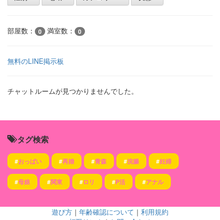
部屋数：
満室数：
0
0
無料のLINE掲示板
チャットルームが見つかりませんでした。
タグ検索
#
おっぱい
#
再婚
#
青森
#
浣腸
#
妊婦
#
母娘
#
関東
#
ロリ
#
P活
#
アナル
遊び方
｜
年齢確認について
｜
利用規約