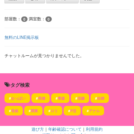
部屋数：
満室数：
0
0
無料のLINE掲示板
チャットルームが見つかりませんでした。
タグ検索
#
おっぱい
#
再婚
#
青森
#
浣腸
#
妊婦
#
母娘
#
関東
#
ロリ
#
P活
#
アナル
遊び方
｜
年齢確認について
｜
利用規約