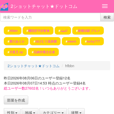
2ショットチャット★ドットコム
検索
#
h​f​bbn
#
醫院肝不好飲食
#
الغيله
#
新横浜駅 グルメ
#
麦のありか
#
ゆけむり温泉郷
#
ewant
#
lucky777
#
犬夜叉 op
#
石綿作業主任者
2ショットチャット★ドットコム
h​f​bbn
昨日2026年08月06日のユーザー登録12名
本日2026年08月07日14:53 時点のユーザー登録4名
総ユーザー数27602名！いつもありがとうございます。
部屋を作成
性別
地域
カテゴリー
状態