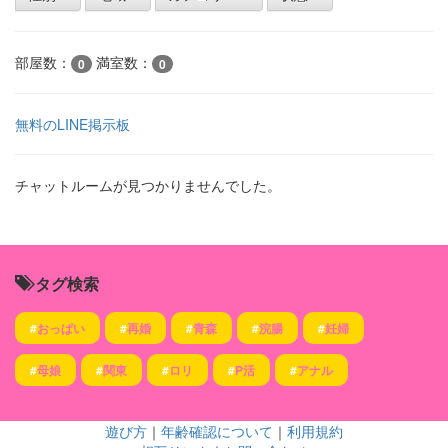
部屋数：
満室数：
0
0
無料のLINE掲示板
チャットルームが見つかりませんでした。
タグ検索
#
おっぱい
#
再婚
#
青森
#
浣腸
#
妊婦
#
母娘
#
関東
#
ロリ
#
P活
#
アナル
遊び方
｜
年齢確認について
｜
利用規約