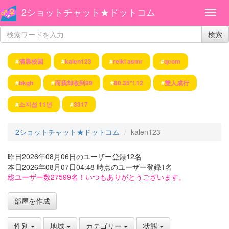
2ショットチャット★ドットコム
検索
#
清晨校园
#
kalen123
#
reiki asmr
#
qcom
#
bkgh
#
而我却收到99
#
80.35*!.12
#
雙人成行
#
소지섭 11년
#
3317
2ショットチャット★ドットコム
kalen123
昨日2026年08月06日のユーザー登録12名
本日2026年08月07日04:48 時点のユーザー登録1名
総ユーザー数27599名！いつもありがとうございます。
部屋を作成
性別
地域
カテゴリー
状態