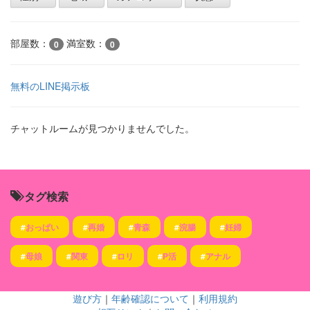
部屋数：
満室数：
0
0
無料のLINE掲示板
チャットルームが見つかりませんでした。
タグ検索
#
おっぱい
#
再婚
#
青森
#
浣腸
#
妊婦
#
母娘
#
関東
#
ロリ
#
P活
#
アナル
遊び方
｜
年齢確認について
｜
利用規約