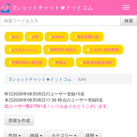
2ショットチャット★ドットコム
検索
#
lumi
#
çºŒ
#
aniwolr
#
黃易有聲小說
#
はちなかいいふ
#
西田拓矢 别名义
#
えるぼし認定制度
#
空軍官校22 期名冊
#
海原会
#
河南省社旗县法院
2ショットチャット★ドットコム
lumi
昨日2026年08月05日のユーザー登録10名
本日2026年08月06日11:36 時点のユーザー登録5名
総ユーザー数27591名！いつもありがとうございます。
部屋を作成
性別
地域
カテゴリー
状態