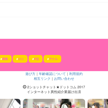
#
関東
#
ロリ
#
P活
#
アナル
遊び方
｜
年齢確認について
｜
利用規約
相互リンク
｜
お問い合わせ
2ショットチャット★ドットコム 2017
インターネット異性紹介業届け出済