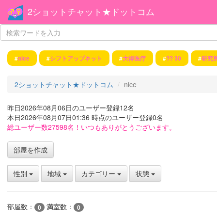
2ショットチャット★ドットコム
#
nice
#
シフトアップネット
#
大得医疗
#
?? 30
#
研究
2ショットチャット★ドットコム
nice
昨日2026年08月06日のユーザー登録12名
本日2026年08月07日01:36 時点のユーザー登録0名
総ユーザー数27598名！いつもありがとうございます。
部屋を作成
性別
地域
カテゴリー
状態
部屋数：
満室数：
0
0