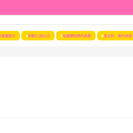
所废墟图片
#
宋教仁 読み方
#
电脑壁纸简约风景
#
鬼太郎 創作妖怪