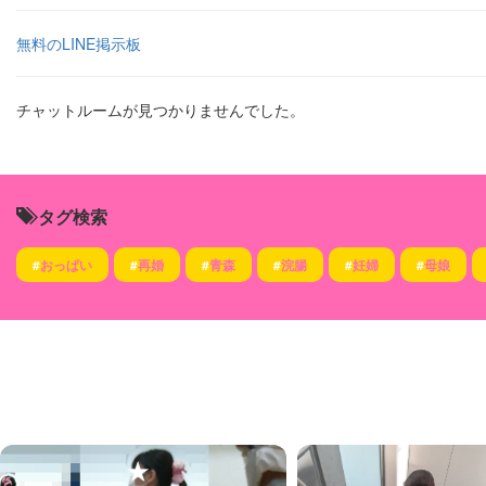
無料のLINE掲示板
チャットルームが見つかりませんでした。
タグ検索
#
おっぱい
#
再婚
#
青森
#
浣腸
#
妊婦
#
母娘