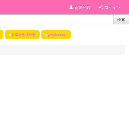
新規登録
ログイン
検索
#
文京カテリーナ
#
gmail.cxom