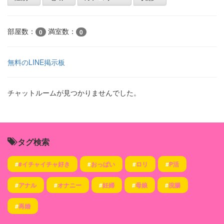
部屋数：
満室数：
0
0
無料のLINE掲示板
チャットルームが見つかりませんでした。
タグ検索
#
#イチャイチャ好き
#
おっぱい
#
ロリ
#
P活
#
アナル
#
オナニー
#
妊婦
#
母娘
#
浣腸
#
再婚