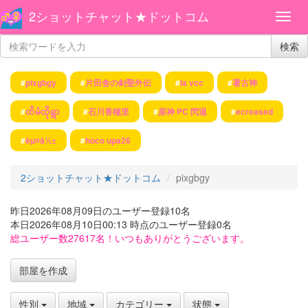
2ショットチャット★ドットコム
検索
#
pixgbgy
#
片田舎の剣聖外伝
#
la vcc
#
署古神
#
ထိမံထိုရွာ
#
石川香穂里
#
原神 PC 閃退
#
ecreased
#
èµ¤å½±
#
hoco upa26
2ショットチャット★ドットコム
pixgbgy
昨日2026年08月09日のユーザー登録10名
本日2026年08月10日00:13 時点のユーザー登録0名
総ユーザー数27617名！いつもありがとうございます。
部屋を作成
性別
地域
カテゴリー
状態