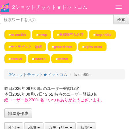
2ショットチャット★ドットコム
検索
#
ts-cm80s
#
mrcp
#
天婦羅三大名店
#
isep-thiès
#
サクラビスク 修繕
#
gerard mcr
#
alpha cosa
#
com3d
#
cancro
#
dctfcu
2ショットチャット★ドットコム
ts-cm80s
昨日2026年08月06日のユーザー登録12名
本日2026年08月07日12:52 時点のユーザー登録3名
総ユーザー数27601名！いつもありがとうございます。
部屋を作成
性別
地域
カテゴリー
状態