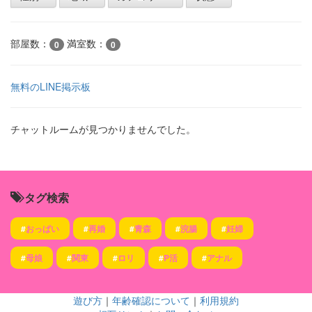
部屋数：
満室数：
0
0
無料のLINE掲示板
チャットルームが見つかりませんでした。
タグ検索
#
おっぱい
#
再婚
#
青森
#
浣腸
#
妊婦
#
母娘
#
関東
#
ロリ
#
P活
#
アナル
遊び方
｜
年齢確認について
｜
利用規約