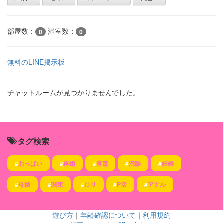
部屋数：
満室数：
0
0
無料のLINE掲示板
チャットルームが見つかりませんでした。
タグ検索
#
おっぱい
#
再婚
#
青森
#
浣腸
#
妊婦
#
母娘
#
関東
#
ロリ
#
P活
#
アナル
遊び方
｜
年齢確認について
｜
利用規約