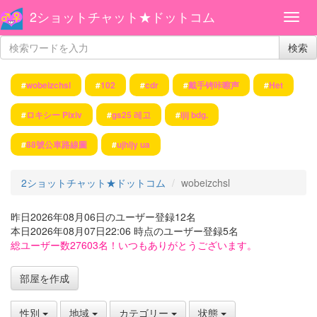
2ショットチャット★ドットコム
検索
#
wobeizchsl
#
102
#
cdr
#
戴手铐咔嚓声
#
Het
#
ロキシー Pixiv
#
gs25 레고
#
ijij bdg.
#
88號公車路線圖
#
ujhljy ua
2ショットチャット★ドットコム
wobeizchsl
昨日2026年08月06日のユーザー登録12名
本日2026年08月07日22:06 時点のユーザー登録5名
総ユーザー数27603名！いつもありがとうございます。
部屋を作成
性別
地域
カテゴリー
状態