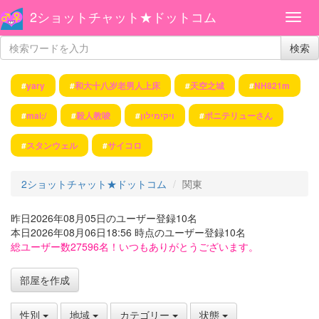
2ショットチャット★ドットコム
検索
#
yary
#
和大十八岁老男人上床
#
天空之城
#
NH821m
#
mai;/
#
殺人教唆
#
ויקימילון
#
ポニテリューさん
#
スタンウェル
#
サイコロ
2ショットチャット★ドットコム
関東
昨日2026年08月05日のユーザー登録10名
本日2026年08月06日18:56 時点のユーザー登録10名
総ユーザー数27596名！いつもありがとうございます。
部屋を作成
性別
地域
カテゴリー
状態