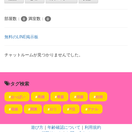
部屋数：
満室数：
0
0
無料のLINE掲示板
チャットルームが見つかりませんでした。
タグ検索
#
おっぱい
#
再婚
#
青森
#
浣腸
#
妊婦
#
母娘
#
関東
#
ロリ
#
P活
#
アナル
遊び方
｜
年齢確認について
｜
利用規約