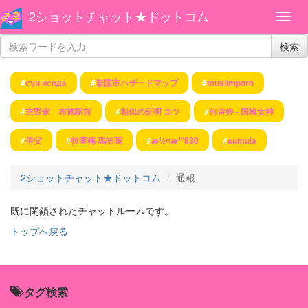
2ショットチャット★ドットコム
検索
#
суи исида
#
岩国市ハザードマップ
#
muslimporn
#
吉野家 布施駅前
#
相似の証明 コツ
#
何诗婷 - 国模女神
#
侍父
#
拉查楠·瑪哈菀
#
æ½¤æ³°830
#
sumula
2ショットチャット★ドットコム
通報
既に閉鎖されたチャットルームです。
トップへ戻る
タグ検索