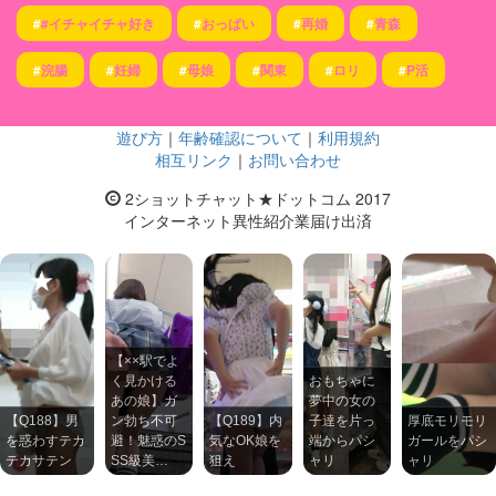
#
#イチャイチャ好き
#
おっぱい
#
再婚
#
青森
#
浣腸
#
妊婦
#
母娘
#
関東
#
ロリ
#
P活
遊び方
｜
年齢確認について
｜
利用規約
相互リンク
｜
お問い合わせ
2ショットチャット★ドットコム 2017
インターネット異性紹介業届け出済
【××駅でよ
く見かける
おもちゃに
あの娘】ガ
夢中の女の
【Q188】男
ン勃ち不可
【Q189】内
子達を片っ
厚底モリモリ
を惑わすテカ
避！魅惑のS
気なOK娘を
端からパシ
ガールをパシ
テカサテン
SS級美…
狙え
ャリ
ャリ