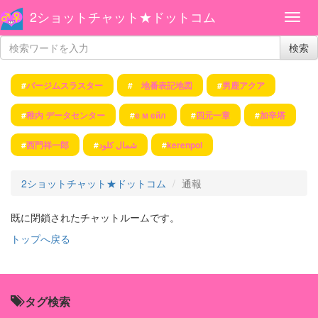
2ショットチャット★ドットコム
検索
#
バージムスラスター
#
地番表記地図
#
男鹿アクア
#
稚内 データセンター
#
е м ейл
#
四元一章
#
加辛塔
#
西門祥一郎
#
شمال کلود
#
kerenpol
2ショットチャット★ドットコム
通報
既に閉鎖されたチャットルームです。
トップへ戻る
タグ検索