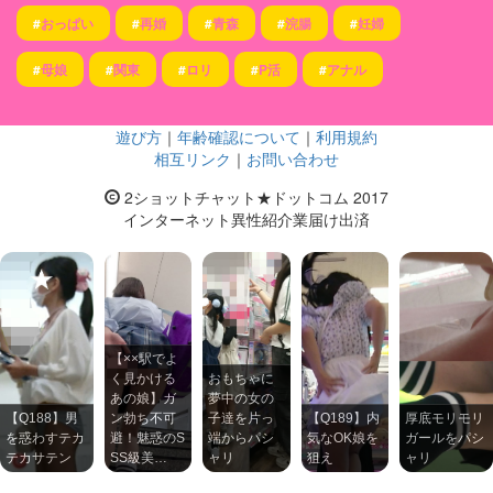
#
おっぱい
#
再婚
#
青森
#
浣腸
#
妊婦
#
母娘
#
関東
#
ロリ
#
P活
#
アナル
遊び方
｜
年齢確認について
｜
利用規約
相互リンク
｜
お問い合わせ
2ショットチャット★ドットコム 2017
インターネット異性紹介業届け出済
【××駅でよ
く見かける
おもちゃに
あの娘】ガ
夢中の女の
【Q188】男
ン勃ち不可
子達を片っ
【Q189】内
厚底モリモリ
を惑わすテカ
避！魅惑のS
端からパシ
気なOK娘を
ガールをパシ
テカサテン
SS級美…
ャリ
狙え
ャリ