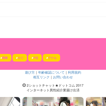
#
関東
#
ロリ
#
P活
#
アナル
遊び方
｜
年齢確認について
｜
利用規約
相互リンク
｜
お問い合わせ
2ショットチャット★ドットコム 2017
インターネット異性紹介業届け出済