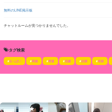
無料のLINE掲示板
チャットルームが見つかりませんでした。
タグ検索
#
おっぱい
#
再婚
#
青森
#
浣腸
#
妊婦
#
母娘