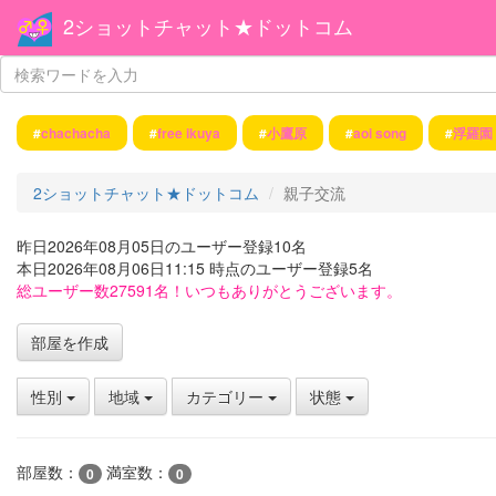
2ショットチャット★ドットコム
#
chachacha
#
free ikuya
#
小鷹原
#
aoi song
#
浮羅園
2ショットチャット★ドットコム
親子交流
昨日2026年08月05日のユーザー登録10名
本日2026年08月06日11:15 時点のユーザー登録5名
総ユーザー数27591名！いつもありがとうございます。
部屋を作成
性別
地域
カテゴリー
状態
部屋数：
満室数：
0
0