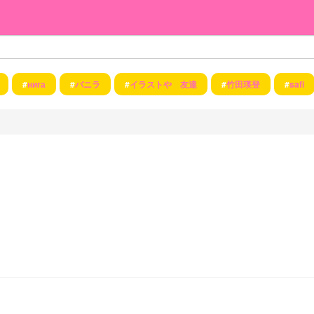
#
нига
#
バニラ
#
イラストや 友達
#
竹田瑛登
#
safi