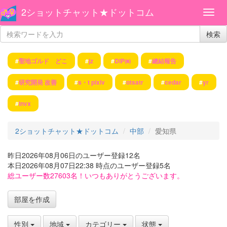
2ショットチャット★ドットコム
検索
#
聖地ゴルド どこ
#
jz
#
DIP㈱
#
總結報告
#
研究開発 改善
#
s・t pixiv
#
otsatr
#
cedar
#
yr
#
invx
2ショットチャット★ドットコム
中部
愛知県
昨日2026年08月06日のユーザー登録12名
本日2026年08月07日22:38 時点のユーザー登録5名
総ユーザー数27603名！いつもありがとうございます。
部屋を作成
性別
地域
カテゴリー
状態