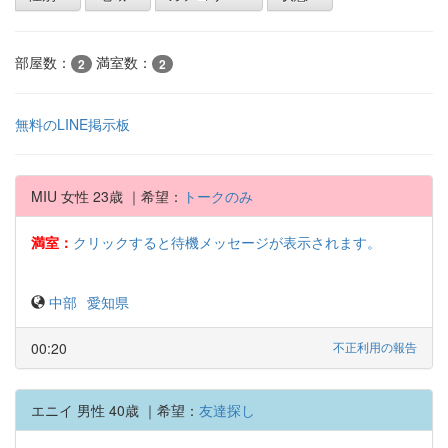
部屋数：
満室数：
2
2
無料のLINE掲示板
MIU 女性 23歳 ｜希望：
トークのみ
満室：
クリックすると待機メッセージが表示されます。
中部
愛知県
00:20
不正利用の報告
エニイ 男性 40歳 ｜希望：
友達探し