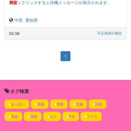
満室：
クリックすると待機メッセージが表示されます。
中部
愛知県
00:38
不正利用の報告
1
タグ検索
#
おっぱい
#
再婚
#
青森
#
浣腸
#
妊婦
#
母娘
#
関東
#
ロリ
#
P活
#
アナル