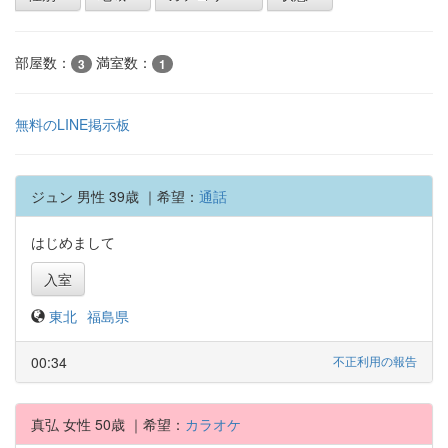
部屋数：
満室数：
3
1
無料のLINE掲示板
ジュン 男性 39歳 ｜希望：
通話
はじめまして
入室
東北
福島県
00:34
不正利用の報告
真弘 女性 50歳 ｜希望：
カラオケ