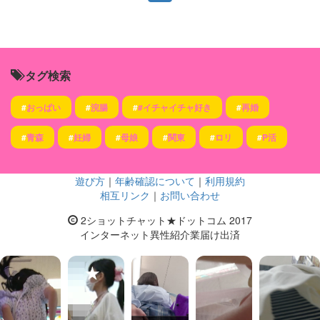
タグ検索
#
おっぱい
#
浣腸
#
#イチャイチャ好き
#
再婚
#
青森
#
妊婦
#
母娘
#
関東
#
ロリ
#
P活
遊び方
｜
年齢確認について
｜
利用規約
相互リンク
｜
お問い合わせ
2ショットチャット★ドットコム 2017
インターネット異性紹介業届け出済