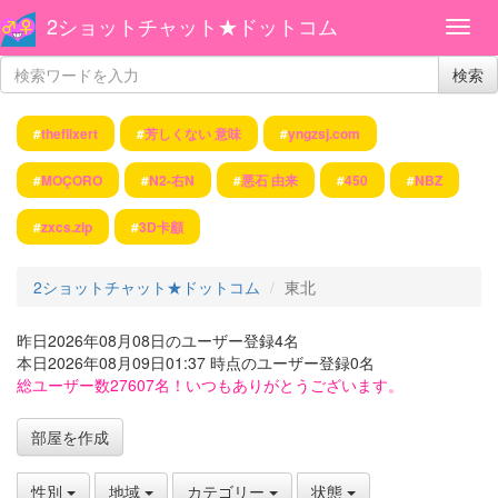
2ショットチャット★ドットコム
検索
#
theflixert
#
芳しくない 意味
#
yngzsj.com
#
MOÇORO
#
N2-右N
#
悪石 由来
#
450
#
NBZ
#
zxcs.zip
#
3D卡顧
2ショットチャット★ドットコム
東北
昨日2026年08月08日のユーザー登録4名
本日2026年08月09日01:37 時点のユーザー登録0名
総ユーザー数27607名！いつもありがとうございます。
部屋を作成
性別
地域
カテゴリー
状態