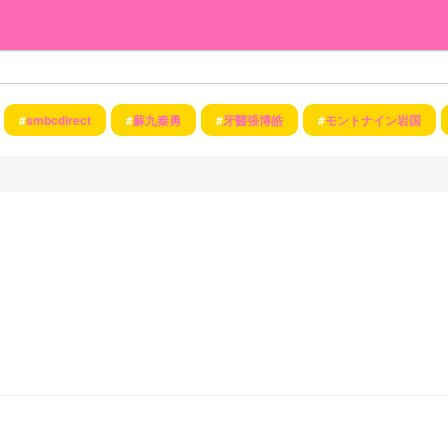
#
smbcdirect
#
蘇九秦勇
#
牙醫張博皓
#
モントナイン岩国