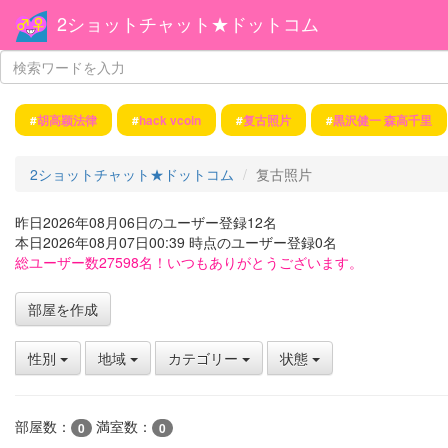
2ショットチャット★ドットコム
#
胡高颖法律
#
hack vcoin
#
复古照片
#
黒沢健一 森高千里
2ショットチャット★ドットコム
复古照片
昨日2026年08月06日のユーザー登録12名
本日2026年08月07日00:39 時点のユーザー登録0名
総ユーザー数27598名！いつもありがとうございます。
部屋を作成
性別
地域
カテゴリー
状態
部屋数：
満室数：
0
0