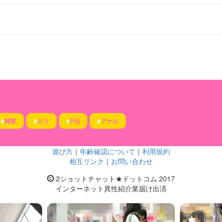
#
関東
#
ロリ
#
P活
#
アナル
遊び方
｜
年齢確認について
｜
利用規約
相互リンク
｜
お問い合わせ
2ショットチャット★ドットコム 2017
インターネット異性紹介業届け出済