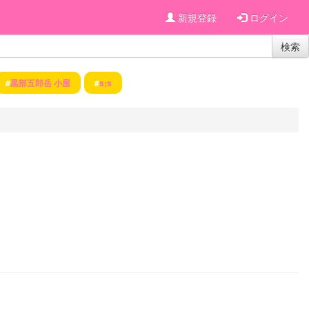
新規登録
ログイン
検索
#
黒部五郎岳 小屋
#
s;s