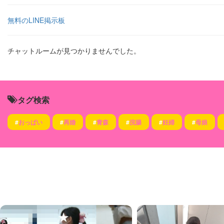
無料のLINE掲示板
チャットルームが見つかりませんでした。
タグ検索
#
おっぱい
#
再婚
#
青森
#
浣腸
#
妊婦
#
母娘