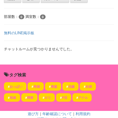
部屋数：
満室数：
0
0
無料のLINE掲示板
チャットルームが見つかりませんでした。
タグ検索
#
おっぱい
#
再婚
#
青森
#
浣腸
#
妊婦
#
母娘
#
関東
#
ロリ
#
P活
#
アナル
遊び方
｜
年齢確認について
｜
利用規約