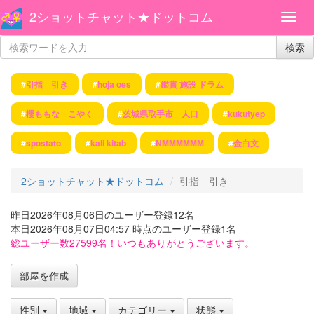
2ショットチャット★ドットコム
検索
#
引指 引き
#
hoja oes
#
鑑賞 施設 ドラム
#
櫻ももな こやく
#
茨城県取手市 人口
#
kukutyep
#
spostato
#
kali kitab
#
NMMMMMM
#
金白文
2ショットチャット★ドットコム
引指 引き
昨日2026年08月06日のユーザー登録12名
本日2026年08月07日04:57 時点のユーザー登録1名
総ユーザー数27599名！いつもありがとうございます。
部屋を作成
性別
地域
カテゴリー
状態