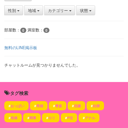
性別
地域
カテゴリー
状態
部屋数：
満室数：
0
0
無料のLINE掲示板
チャットルームが見つかりませんでした。
タグ検索
#
おっぱい
#
再婚
#
青森
#
浣腸
#
妊婦
#
母娘
#
関東
#
ロリ
#
P活
#
アナル