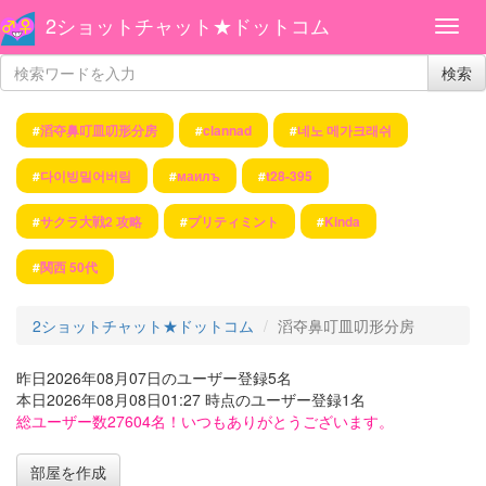
2ショットチャット★ドットコム
検索
#
滔夺鼻叮皿叨形分房
#
clannad
#
네노 메가크래쉬
#
다이빙밀어버림
#
маилъ
#
t28-395
#
サクラ大戦2 攻略
#
プリティミント
#
Kinda
#
関西 50代
2ショットチャット★ドットコム
滔夺鼻叮皿叨形分房
昨日2026年08月07日のユーザー登録5名
本日2026年08月08日01:27 時点のユーザー登録1名
総ユーザー数27604名！いつもありがとうございます。
部屋を作成