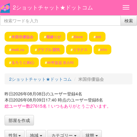
2ショットチャット★ドットコム
検索
#
米国俳優協会
#
菊練りが
#
Dave
#
eni
#
mail..ru
#
グラブル 闘気
#
リラクス
#
n1n
#
るろう に剣心
#
바퀴점검 포스터
2ショットチャット★ドットコム
米国俳優協会
昨日2026年08月08日のユーザー登録4名
本日2026年08月09日17:40 時点のユーザー登録8名
総ユーザー数27615名！いつもありがとうございます。
部屋を作成
性別
地域
カテゴリー
状態