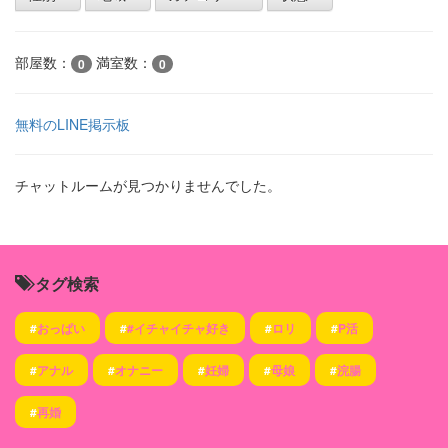
部屋数：
満室数：
0
0
無料のLINE掲示板
チャットルームが見つかりませんでした。
タグ検索
#
おっぱい
#
#イチャイチャ好き
#
ロリ
#
P活
#
アナル
#
オナニー
#
妊婦
#
母娘
#
浣腸
#
再婚