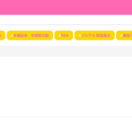
強
#
有価証券 年間取引額
#
REA
#
ブルアカ 戦地適正
#
廣畑