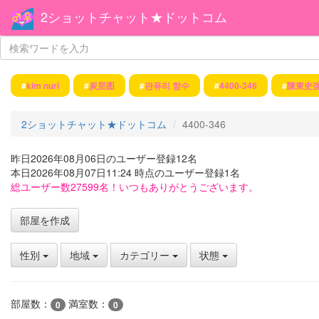
2ショットチャット★ドットコム
#
kim nuri
#
炭层图
#
판퓨리 향수
#
4400-346
#
陳東史
2ショットチャット★ドットコム
4400-346
昨日2026年08月06日のユーザー登録12名
本日2026年08月07日11:24 時点のユーザー登録1名
総ユーザー数27599名！いつもありがとうございます。
部屋を作成
性別
地域
カテゴリー
状態
部屋数：
満室数：
0
0