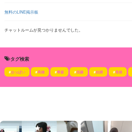
無料のLINE掲示板
チャットルームが見つかりませんでした。
タグ検索
#
おっぱい
#
再婚
#
青森
#
浣腸
#
妊婦
#
母娘