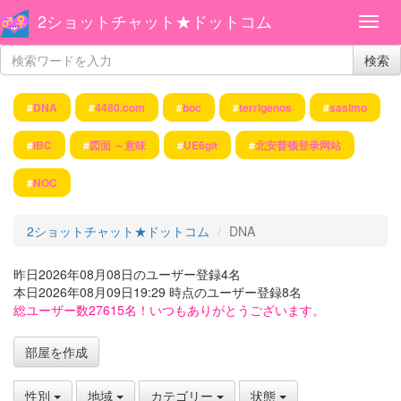
2ショットチャット★ドットコム
検索
#
DNA
#
4480.com
#
boc
#
terrigenos
#
sasimo
#
IBC
#
図面 ～意味
#
UE6git
#
北安普顿登录网站
#
NOC
2ショットチャット★ドットコム
DNA
昨日2026年08月08日のユーザー登録4名
本日2026年08月09日19:29 時点のユーザー登録8名
総ユーザー数27615名！いつもありがとうございます。
部屋を作成
性別
地域
カテゴリー
状態