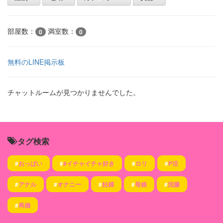
部屋数：
満室数：
0
0
無料のLINE掲示板
チャットルームが見つかりませんでした。
タグ検索
#
おっぱい
#
#イチャイチャ好き
#
ロリ
#
P活
#
アナル
#
オナニー
#
妊婦
#
母娘
#
浣腸
#
再婚