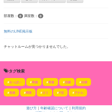
部屋数：
満室数：
0
0
無料のLINE掲示板
チャットルームが見つかりませんでした。
タグ検索
#
おっぱい
#
再婚
#
青森
#
浣腸
#
妊婦
#
母娘
#
関東
#
ロリ
#
P活
#
アナル
遊び方
｜
年齢確認について
｜
利用規約