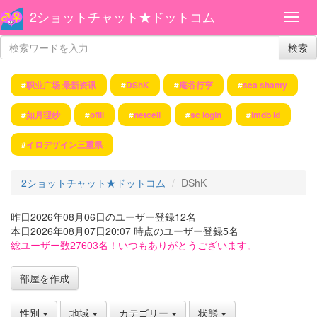
2ショットチャット★ドットコム
検索
#
职业广场 最新资讯
#
DShK
#
庵谷行亨
#
sea shanty
#
如月理纱
#
ofiii
#
netcell
#
sc login
#
imdb id
#
イロデザイン三重県
2ショットチャット★ドットコム
DShK
昨日2026年08月06日のユーザー登録12名
本日2026年08月07日20:07 時点のユーザー登録5名
総ユーザー数27603名！いつもありがとうございます。
部屋を作成
性別
地域
カテゴリー
状態