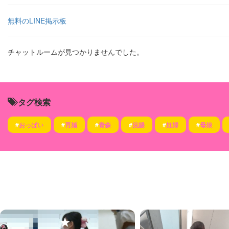
無料のLINE掲示板
チャットルームが見つかりませんでした。
タグ検索
#
おっぱい
#
再婚
#
青森
#
浣腸
#
妊婦
#
母娘