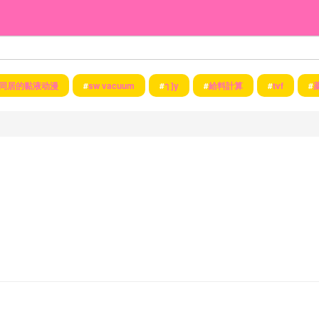
同居的黏液动漫
#
sw vacuum
#
ๅ ]y
#
給料計算
#
tvf
#