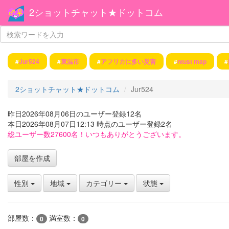
2ショットチャット★ドットコム
#
Jur524
#
東温市
#
アフリカに多い災害
#
ntust map
#
2ショットチャット★ドットコム
Jur524
昨日2026年08月06日のユーザー登録12名
本日2026年08月07日12:13 時点のユーザー登録2名
総ユーザー数27600名！いつもありがとうございます。
部屋を作成
性別
地域
カテゴリー
状態
部屋数：
満室数：
0
0