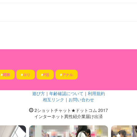
#
関東
#
ロリ
#
P活
#
アナル
遊び方
｜
年齢確認について
｜
利用規約
相互リンク
｜
お問い合わせ
2ショットチャット★ドットコム 2017
インターネット異性紹介業届け出済