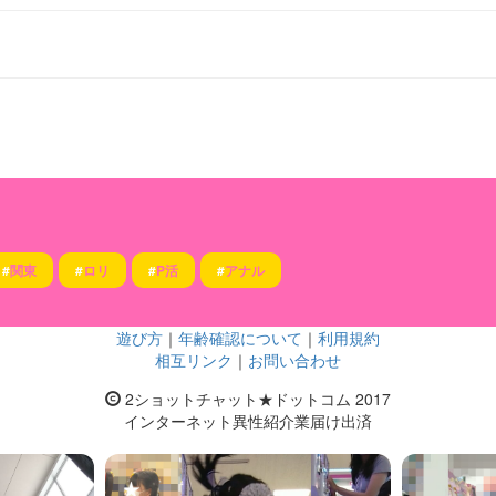
#
関東
#
ロリ
#
P活
#
アナル
遊び方
｜
年齢確認について
｜
利用規約
相互リンク
｜
お問い合わせ
2ショットチャット★ドットコム 2017
インターネット異性紹介業届け出済