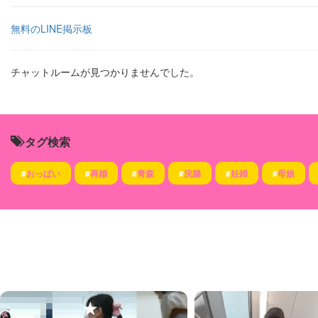
無料のLINE掲示板
チャットルームが見つかりませんでした。
タグ検索
#
おっぱい
#
再婚
#
青森
#
浣腸
#
妊婦
#
母娘