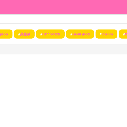
price
#
高嘉璘
#
HP 15432B
#
меил диск
#
libelula
#
f