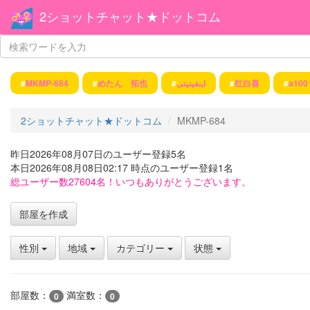
2ショットチャット★ドットコム
#
MKMP-684
#
めたん 拓也
#
اینفینیتی
#
红白喜
#
a100 
2ショットチャット★ドットコム
MKMP-684
昨日2026年08月07日のユーザー登録5名
本日2026年08月08日02:17 時点のユーザー登録1名
総ユーザー数27604名！いつもありがとうございます。
部屋を作成
性別
地域
カテゴリー
状態
部屋数：
満室数：
0
0