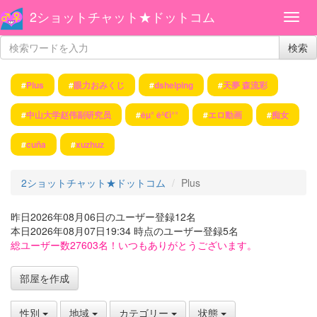
2ショットチャット★ドットコム
検索
#
Plus
#
眼力おみくじ
#
dshelping
#
天夢 森流彩
#
中山大学赵伟副研究员
#
êµ° ê²€ì°°
#
エロ動画
#
痴女
#
cuña
#
xuzhuz
2ショットチャット★ドットコム
Plus
昨日2026年08月06日のユーザー登録12名
本日2026年08月07日19:34 時点のユーザー登録5名
総ユーザー数27603名！いつもありがとうございます。
部屋を作成
性別
地域
カテゴリー
状態