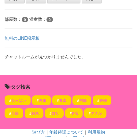
部屋数：
満室数：
0
0
無料のLINE掲示板
チャットルームが見つかりませんでした。
タグ検索
#
おっぱい
#
再婚
#
青森
#
浣腸
#
妊婦
#
母娘
#
関東
#
ロリ
#
P活
#
アナル
遊び方
｜
年齢確認について
｜
利用規約