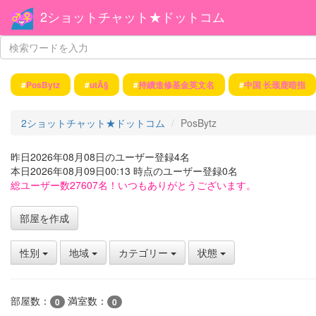
2ショットチャット★ドットコム
#
PosBytz
#
utÃ§
#
持續進修基金英文名
#
中国 长颈鹿暗指
2ショットチャット★ドットコム
PosBytz
昨日2026年08月08日のユーザー登録4名
本日2026年08月09日00:13 時点のユーザー登録0名
総ユーザー数27607名！いつもありがとうございます。
部屋を作成
性別
地域
カテゴリー
状態
部屋数：
満室数：
0
0