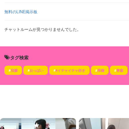
無料のLINE掲示板
チャットルームが見つかりませんでした。
タグ検索
#
浣腸
#
おっぱい
#
#イチャイチャ好き
#
再婚
#
青森