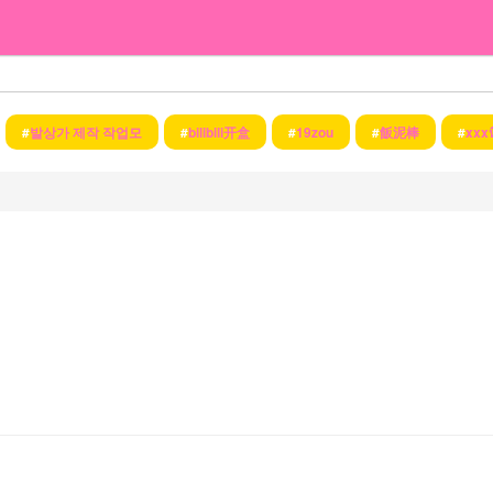
#
발상가 제작 작업모
#
bilibili开盒
#
19zou
#
飯泥棒
#
xxxห