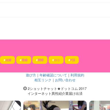
#
妊婦
#
母娘
#
関東
#
ロリ
#
P活
遊び方
｜
年齢確認について
｜
利用規約
相互リンク
｜
お問い合わせ
2ショットチャット★ドットコム 2017
インターネット異性紹介業届け出済