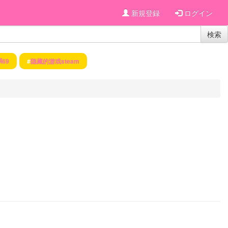
新規登録
ログイン
検索
ี69
#
隐藏的游戏steam