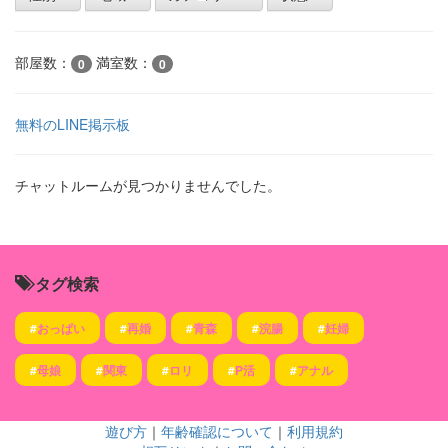
部屋数：
満室数：
0
0
無料のLINE掲示板
チャットルームが見つかりませんでした。
タグ検索
#
おっぱい
#
再婚
#
青森
#
浣腸
#
妊婦
#
母娘
#
関東
#
ロリ
#
P活
#
アナル
遊び方
｜
年齢確認について
｜
利用規約