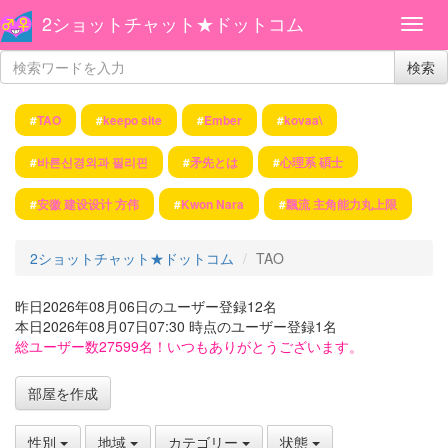
2ショットチャット★ドットコム
検索
#
TAO
#
keepo site
#
Ember
#
kovaa\
#
바른신경외과 필리핀
#
矛先とは
#
心理系 碩士
#
安徽 建设设计 方伟
#
Kwon Nara
#
飄流 主角能力丸上限
2ショットチャット★ドットコム
TAO
昨日2026年08月06日のユーザー登録12名
本日2026年08月07日07:30 時点のユーザー登録1名
総ユーザー数27599名！いつもありがとうございます。
部屋を作成
性別
地域
カテゴリー
状態