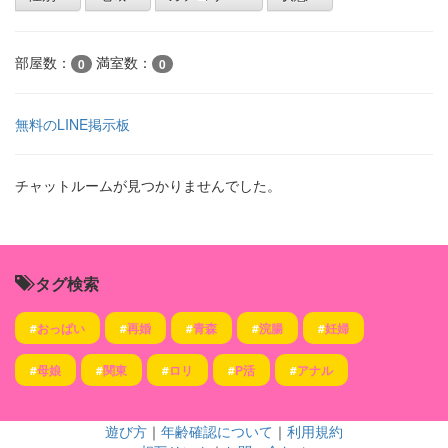
部屋数：
満室数：
0
0
無料のLINE掲示板
チャットルームが見つかりませんでした。
タグ検索
#
おっぱい
#
再婚
#
青森
#
浣腸
#
妊婦
#
母娘
#
関東
#
ロリ
#
P活
#
アナル
遊び方
｜
年齢確認について
｜
利用規約