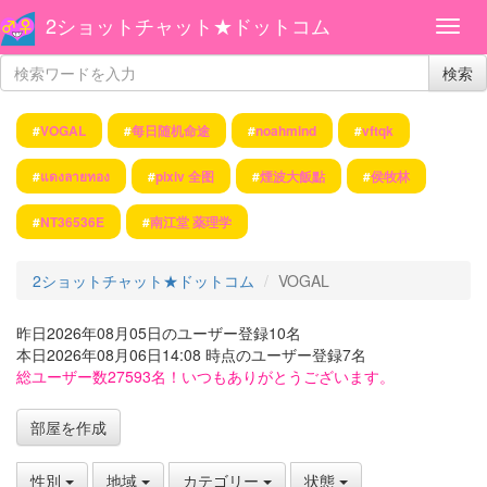
2ショットチャット★ドットコム
検索
#
VOGAL
#
每日随机命途
#
noahmind
#
vftqk
#
แดงลายทอง
#
pixiv 全图
#
煙波大飯點
#
侯牧林
#
NT36536E
#
南江堂 薬理学
2ショットチャット★ドットコム
VOGAL
昨日2026年08月05日のユーザー登録10名
本日2026年08月06日14:08 時点のユーザー登録7名
総ユーザー数27593名！いつもありがとうございます。
部屋を作成
性別
地域
カテゴリー
状態