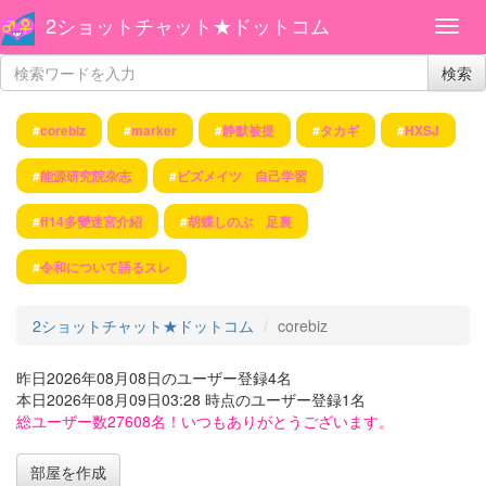
2ショットチャット★ドットコム
検索
#
corebiz
#
marker
#
静默被提
#
タカギ
#
HXSJ
#
能源研究院杂志
#
ビズメイツ 自己学習
#
ff14多變迷宮介紹
#
胡蝶しのぶ 足裏
#
令和について語るスレ
2ショットチャット★ドットコム
corebiz
昨日2026年08月08日のユーザー登録4名
本日2026年08月09日03:28 時点のユーザー登録1名
総ユーザー数27608名！いつもありがとうございます。
部屋を作成