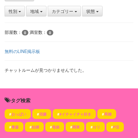
性別
地域
カテゴリー
状態
部屋数：
満室数：
0
0
無料のLINE掲示板
チャットルームが見つかりませんでした。
タグ検索
#
おっぱい
#
浣腸
#
#イチャイチャ好き
#
再婚
#
青森
#
妊婦
#
母娘
#
関東
#
ロリ
#
P活