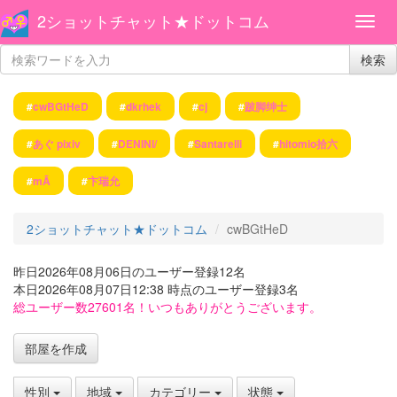
2ショットチャット★ドットコム
検索
#
cwBGtHeD
#
dkrhek
#
cj
#
跛脚绅士
#
あぐ pixiv
#
DENINI/
#
Santarelli
#
hitomio拾六
#
mÃ
#
卞瑞允
2ショットチャット★ドットコム
cwBGtHeD
昨日2026年08月06日のユーザー登録12名
本日2026年08月07日12:38 時点のユーザー登録3名
総ユーザー数27601名！いつもありがとうございます。
部屋を作成
性別
地域
カテゴリー
状態