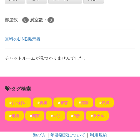
部屋数：
満室数：
0
0
無料のLINE掲示板
チャットルームが見つかりませんでした。
タグ検索
#
おっぱい
#
再婚
#
青森
#
浣腸
#
妊婦
#
母娘
#
関東
#
ロリ
#
P活
#
アナル
遊び方
｜
年齢確認について
｜
利用規約