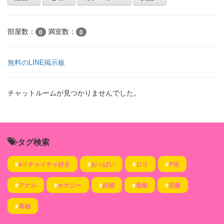
部屋数：
満室数：
0
0
無料のLINE掲示板
チャットルームが見つかりませんでした。
タグ検索
#
#イチャイチャ好き
#
おっぱい
#
ロリ
#
P活
#
アナル
#
オナニー
#
妊婦
#
母娘
#
浣腸
#
再婚