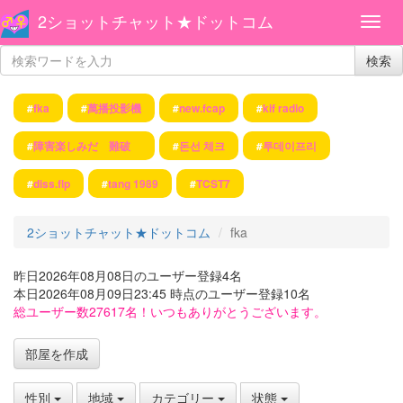
2ショットチャット★ドットコム
検索
#
fka
#
萬播投影機
#
new.fcap
#
kif radio
#
障害楽しみだ 難破
#
돈선 체크
#
투데이프리
#
diss.flp
#
tang 1989
#
TCST7
2ショットチャット★ドットコム
fka
昨日2026年08月08日のユーザー登録4名
本日2026年08月09日23:45 時点のユーザー登録10名
総ユーザー数27617名！いつもありがとうございます。
部屋を作成
性別
地域
カテゴリー
状態