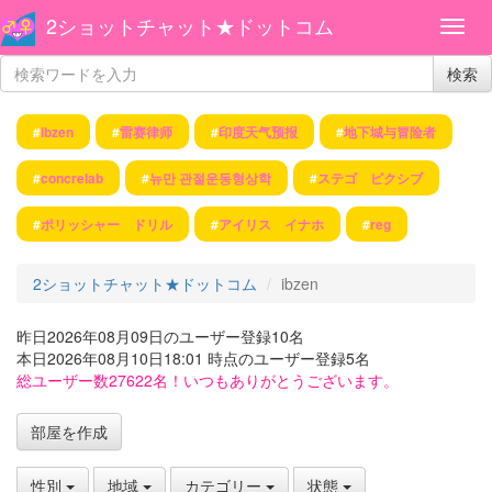
2ショットチャット★ドットコム
検索
#
ibzen
#
雷赛律师
#
印度天气预报
#
地下城与冒险者
#
concrelab
#
뉴만 관절운동형상학
#
ステゴ ピクシブ
#
ポリッシャー ドリル
#
アイリス イナホ
#
reg
2ショットチャット★ドットコム
ibzen
昨日2026年08月09日のユーザー登録10名
本日2026年08月10日18:01 時点のユーザー登録5名
総ユーザー数27622名！いつもありがとうございます。
部屋を作成
性別
地域
カテゴリー
状態