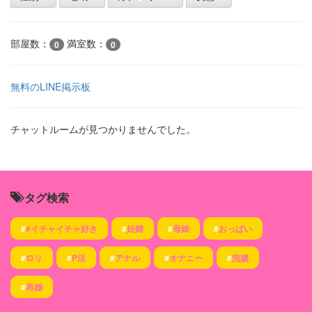
部屋数：
満室数：
0
0
無料のLINE掲示板
チャットルームが見つかりませんでした。
タグ検索
#
#イチャイチャ好き
#
妊婦
#
母娘
#
おっぱい
#
ロリ
#
P活
#
アナル
#
オナニー
#
浣腸
#
再婚