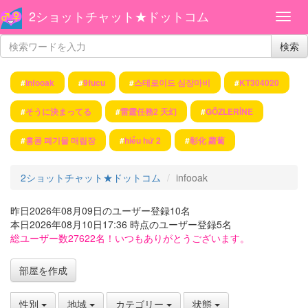
2ショットチャット★ドットコム
検索
#
infooak
#
9fucu
#
스테로이드 심장마비
#
KT304020
#
そうに決まってる
#
雷霆任務2 天幻
#
GÖZLERİNE
#
홍콩 폐기물 매립장
#
hiếu hứ 2
#
彰化 蘿蔔
2ショットチャット★ドットコム
infooak
昨日2026年08月09日のユーザー登録10名
本日2026年08月10日17:36 時点のユーザー登録5名
総ユーザー数27622名！いつもありがとうございます。
部屋を作成
性別
地域
カテゴリー
状態