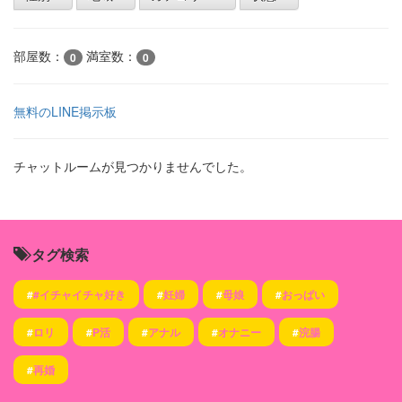
部屋数：
満室数：
0
0
無料のLINE掲示板
チャットルームが見つかりませんでした。
タグ検索
#
#イチャイチャ好き
#
妊婦
#
母娘
#
おっぱい
#
ロリ
#
P活
#
アナル
#
オナニー
#
浣腸
#
再婚