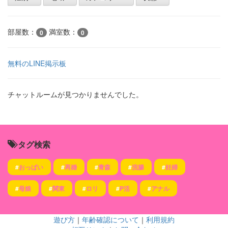
部屋数：
満室数：
0
0
無料のLINE掲示板
チャットルームが見つかりませんでした。
タグ検索
#
おっぱい
#
再婚
#
青森
#
浣腸
#
妊婦
#
母娘
#
関東
#
ロリ
#
P活
#
アナル
遊び方
｜
年齢確認について
｜
利用規約