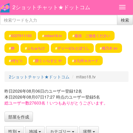
2ショットチャット★ドットコム
検索
#
0227911150
#
mitao18.tv
#
返信 ご放念ください
#
静
#
ふちゅちけ
#
ディーゼルとぼうし
#
桃乃木 av
#
è¶³çˆ½
#
誘う いらすと や
#
jr九州 icカード
2ショットチャット★ドットコム
mitao18.tv
昨日2026年08月06日のユーザー登録12名
本日2026年08月07日17:27 時点のユーザー登録5名
総ユーザー数27603名！いつもありがとうございます。
部屋を作成
性別
地域
カテゴリー
状態