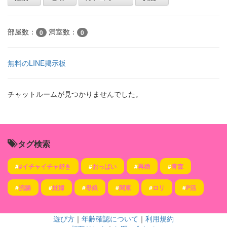
部屋数：
満室数：
0
0
無料のLINE掲示板
チャットルームが見つかりませんでした。
タグ検索
#
#イチャイチャ好き
#
おっぱい
#
再婚
#
青森
#
浣腸
#
妊婦
#
母娘
#
関東
#
ロリ
#
P活
遊び方
｜
年齢確認について
｜
利用規約