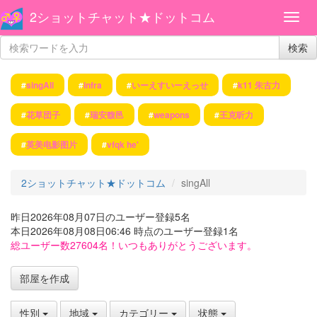
2ショットチャット★ドットコム
検索
#
singAll
#
infra
#
いーえすいーえっせ
#
k11 朱古力
#
花草団子
#
瑞安馥邑
#
weapons
#
王克昕力
#
英美电影图片
#
vfqk he'
2ショットチャット★ドットコム
singAll
昨日2026年08月07日のユーザー登録5名
本日2026年08月08日06:46 時点のユーザー登録1名
総ユーザー数27604名！いつもありがとうございます。
部屋を作成
性別
地域
カテゴリー
状態