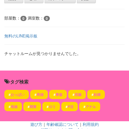
部屋数：
満室数：
0
0
無料のLINE掲示板
チャットルームが見つかりませんでした。
タグ検索
#
おっぱい
#
再婚
#
青森
#
浣腸
#
妊婦
#
母娘
#
関東
#
ロリ
#
P活
#
アナル
遊び方
｜
年齢確認について
｜
利用規約