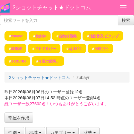
2ショットチャット★ドットコム
検索
#
zubayr
#
負創神
#
自動封函機
#
池松壮亮 ピクシブ
#
球磨罐
#
でるでるびー
#
wj-8640
#
神錆びた
#
XXXLNO
#
今週の競馬。
2ショットチャット★ドットコム
zubayr
昨日2026年08月06日のユーザー登録12名
本日2026年08月07日14:52 時点のユーザー登録4名
総ユーザー数27602名！いつもありがとうございます。
部屋を作成
性別
地域
カテゴリー
状態