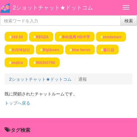
2ショットチャット★ドットコム
検索
#
169 20
#
REGZA
#
单向逃离 HD中字
#
zemismart
#
트라넥삼산
#
BigGreen
#
blue heron
#
월드잡
#
mujica
#
966265796
2ショットチャット★ドットコム
通報
既に閉鎖されたチャットルームです。
トップへ戻る
タグ検索