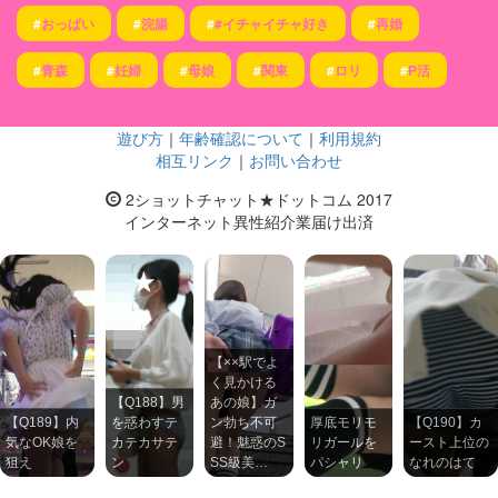
#
おっぱい
#
浣腸
#
#イチャイチャ好き
#
再婚
#
青森
#
妊婦
#
母娘
#
関東
#
ロリ
#
P活
遊び方
｜
年齢確認について
｜
利用規約
相互リンク
｜
お問い合わせ
2ショットチャット★ドットコム 2017
インターネット異性紹介業届け出済
【××駅でよ
く見かける
【Q188】男
あの娘】ガ
【Q189】内
を惑わすテ
ン勃ち不可
厚底モリモ
【Q190】カ
気なOK娘を
カテカサテ
避！魅惑のS
リガールを
ースト上位の
狙え
ン
SS級美…
パシャリ
なれのはて