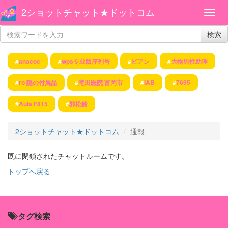
2ショットチャット★ドットコム
検索
#
anacoc
#
wps专业版序列号
#
ビアン
#
大物男性助理
#
ro 謎の付属品
#
滝田医院 富岡市
#
IAB
#
7695
#
Aula F815
#
郭松齡
2ショットチャット★ドットコム
通報
既に閉鎖されたチャットルームです。
トップへ戻る
タグ検索