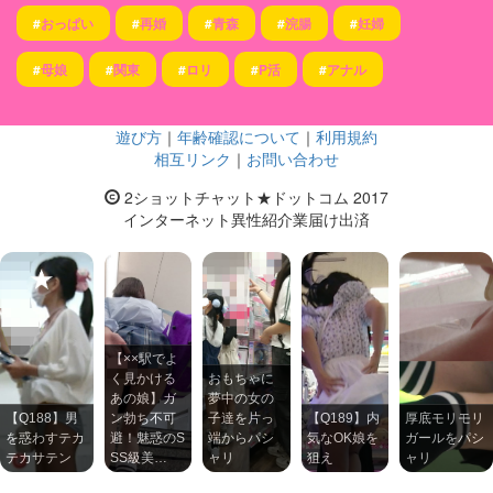
#
おっぱい
#
再婚
#
青森
#
浣腸
#
妊婦
#
母娘
#
関東
#
ロリ
#
P活
#
アナル
遊び方
｜
年齢確認について
｜
利用規約
相互リンク
｜
お問い合わせ
2ショットチャット★ドットコム 2017
インターネット異性紹介業届け出済
【××駅でよ
く見かける
おもちゃに
あの娘】ガ
夢中の女の
【Q188】男
ン勃ち不可
子達を片っ
【Q189】内
厚底モリモリ
を惑わすテカ
避！魅惑のS
端からパシ
気なOK娘を
ガールをパシ
テカサテン
SS級美…
ャリ
狙え
ャリ