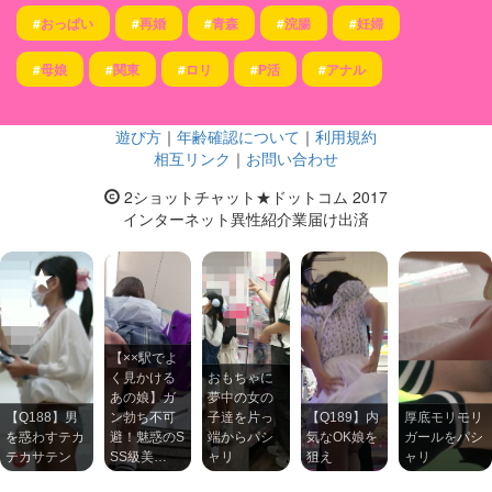
#
おっぱい
#
再婚
#
青森
#
浣腸
#
妊婦
#
母娘
#
関東
#
ロリ
#
P活
#
アナル
遊び方
｜
年齢確認について
｜
利用規約
相互リンク
｜
お問い合わせ
2ショットチャット★ドットコム 2017
インターネット異性紹介業届け出済
【××駅でよ
く見かける
おもちゃに
あの娘】ガ
夢中の女の
【Q188】男
ン勃ち不可
子達を片っ
【Q189】内
厚底モリモリ
を惑わすテカ
避！魅惑のS
端からパシ
気なOK娘を
ガールをパシ
テカサテン
SS級美…
ャリ
狙え
ャリ