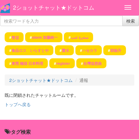
2ショットチャット★ドットコム
検索
#
행엽
#
abem 加藤純一
#
سجرة عنب
#
食品ロス いらすとや
#
賣水
#
ハセカラ
#
胡杨升
#
東莞 橋頭 日本料理
#
register
#
台灣追想曲
2ショットチャット★ドットコム
通報
既に閉鎖されたチャットルームです。
トップへ戻る
タグ検索